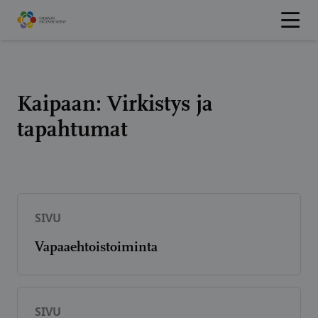
Hyppää
sisältöön
Kaipaan:
Virkistys ja
tapahtumat
SIVU
Vapaaehtoistoiminta
SIVU