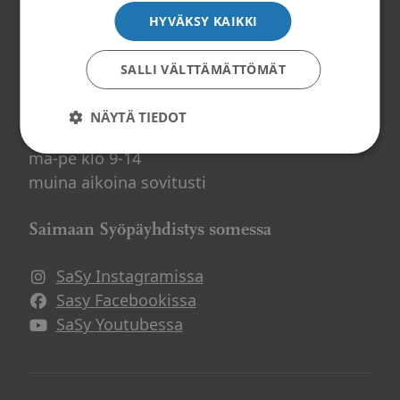
Tilaa uutiskirje
HYVÄKSY KAIKKI
SALLI VÄLTTÄMÄTTÖMÄT
Palvelemme
NÄYTÄ TIEDOT
ma-pe klo 9-14
muina aikoina sovitusti
Saimaan Syöpäyhdistys somessa
SaSy Instagramissa
Avautuu uuteen ikkunaan
Sasy Facebookissa
Avautuu uuteen ikkunaan
SaSy Youtubessa
Avautuu uuteen ikkunaan