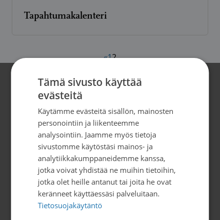
Tapahtumakalenteri
Artikkelien
«
1
2
sivutus
Tämä sivusto käyttää
Yhteystiedot
evästeitä
Käytämme evästeitä sisällön, mainosten
Saimaan Syöpäyhdistys
personointiin ja liikenteemme
Kauppakatu 40 D, 53100 Lappeenranta
analysointiin. Jaamme myös tietoja
Puh. 05 451 3770
sivustomme käytöstäsi mainos- ja
saimaa@sasy.fi
analytiikkakumppaneidemme kanssa,
jotka voivat yhdistää ne muihin tietoihin,
Y-tunnus 0282800-4
jotka olet heille antanut tai joita he ovat
Verkkolaskutustiedot
keränneet käyttäessäsi palveluitaan.
Tietosuojakäytäntö