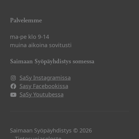
Palvelemme
ma-pe klo 9-14
muina aikoina sovitusti
Saimaan Syöpäyhdistys somessa
SaSy Instagramissa
Avautuu uuteen ikkunaan
Sasy Facebookissa
Avautuu uuteen ikkunaan
SaSy Youtubessa
Avautuu uuteen ikkunaan
Saimaan Syöpäyhdistys © 2026
Tietosuojaseloste