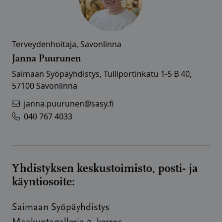
Terveydenhoitaja, Savonlinna
Janna Puurunen
Saimaan Syöpäyhdistys, Tulliportinkatu 1-5 B 40,
57100 Savonlinna
janna.puurunen@sasy.fi
040 767 4033
Yhdistyksen keskustoimisto, posti- ja
käyntiosoite:
Saimaan Syöpäyhdistys