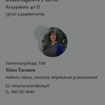
Maakuntagalleria 2. kerros
Kauppakatu 40 D
53100 Lappeenranta
Toiminnanjohtaja, TtM
Niina Turunen
Hallinto, talous, viestintä, lahjoitukset ja testamentit
niina.turunen@sasy.fi
040 767 4049