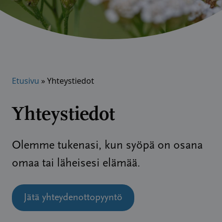
Etusivu
»
Yhteystiedot
Yhteystiedot
Olemme tukenasi, kun syöpä on osana
omaa tai läheisesi elämää.
Jätä yhteydenottopyyntö