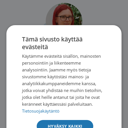
Tämä sivusto käyttää
evästeitä
Vapaaehtoistoiminnan koordinaattori
Sirja Ojaniemi
Käytämme evästeitä sisällön, mainosten
personointiin ja liikenteemme
Sirja koordinoi vapaaehtoistoimintaa koko Saimaan
analysointiin. Jaamme myös tietoja
Syöpäyhdistyksen toimialueella.
sivustomme käytöstäsi mainos- ja
sirja.ojaniemi@sasy.fi
analytiikkakumppaneidemme kanssa,
044 7766 330
jotka voivat yhdistää ne muihin tietoihin,
jotka olet heille antanut tai joita he ovat
keränneet käyttäessäsi palveluitaan.
Tietosuojakäytäntö
HYVÄKSY KAIKKI