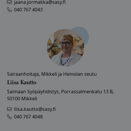
jaana.jormakka@sasy.fi
040 767 4043
Sairaanhoitaja, Mikkeli ja Heinolan seutu
Liisa Kautto
Saimaan Syöpäyhdistys, Porrassalmenkatu 13 B,
50100 Mikkeli
liisa.kautto@sasy.fi
040 767 4048