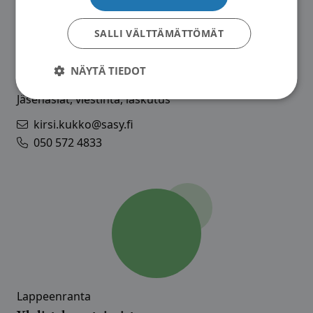
SALLI VÄLTTÄMÄTTÖMÄT
Palvelusihteeri
NÄYTÄ TIEDOT
Kirsi Kukko
Jäsenasiat, viestintä, laskutus
kirsi.kukko@sasy.fi
050 572 4833
Lappeenranta