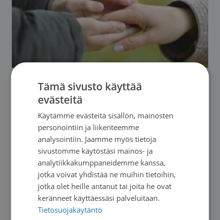
Tämä sivusto käyttää
Tukea palliatiivisen ja
evästeitä
saattohoidon aikana
Käytämme evästeitä sisällön, mainosten
personointiin ja liikenteemme
analysointiin. Jaamme myös tietoja
Saattohoidon tukihenkilömme ovat
sivustomme käytöstäsi mainos- ja
tehtäväänsä koulutettuja vapaaehtoisia, jotka
analytiikkakumppaneidemme kanssa,
auttavat ja tukevat parantumatonta syöpää
jotka voivat yhdistää ne muihin tietoihin,
jotka olet heille antanut tai joita he ovat
sairastavia, saattohoidossa olevia sekä heidän
keränneet käyttäessäsi palveluitaan.
läheisiään.
Tukihenkilöä voi pyytää tueksi
Tietosuojakäytäntö
palliatiivisen hoidon ja/tai saattohoidon