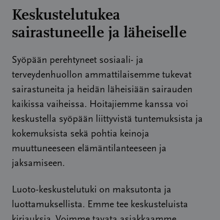
Keskustelutukea
sairastuneelle ja läheiselle
Syöpään perehtyneet sosiaali- ja
terveydenhuollon ammattilaisemme tukevat
sairastuneita ja heidän läheisiään sairauden
kaikissa vaiheissa. Hoitajiemme kanssa voi
keskustella syöpään liittyvistä tuntemuksista ja
kokemuksista sekä pohtia keinoja
muuttuneeseen elämäntilanteeseen ja
jaksamiseen.
Luoto-keskustelutuki on maksutonta ja
luottamuksellista. Emme tee keskusteluista
kirjauksia. Voimme tavata asiakkaamme