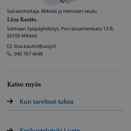
Sairaanhoitaja, Mikkeli ja Heinolan seutu
Liisa Kautto
Saimaan Syöpäyhdistys, Porrassalmenkatu 13 B,
50100 Mikkeli
liisa.kautto@sasy.fi
040 767 4048
Katso myös
Kun tarvitset tukea
Keskustelutuki Luoto