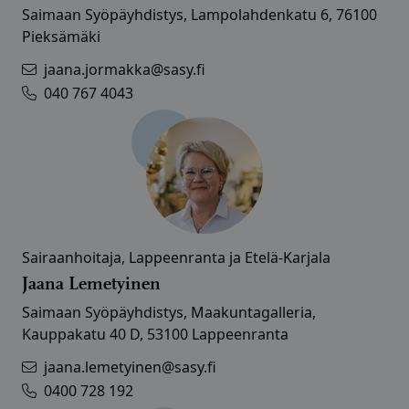
Saimaan Syöpäyhdistys, Lampolahdenkatu 6, 76100
Pieksämäki
jaana.jormakka@sasy.fi
040 767 4043
Sairaanhoitaja, Lappeenranta ja Etelä-Karjala
Jaana Lemetyinen
Saimaan Syöpäyhdistys, Maakuntagalleria,
Kauppakatu 40 D, 53100 Lappeenranta
jaana.lemetyinen@sasy.fi
0400 728 192