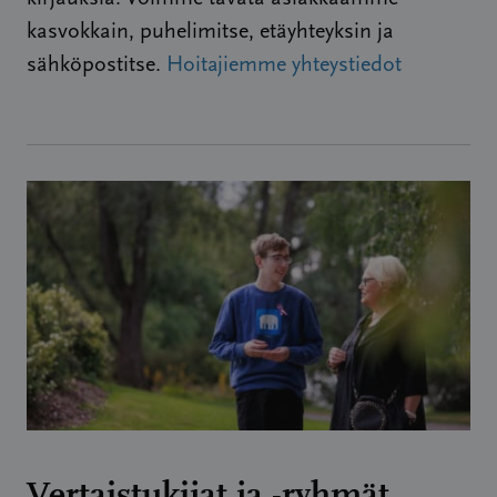
kasvokkain, puhelimitse, etäyhteyksin ja
sähköpostitse.
Hoitajiemme yhteystiedot
Vertaistukijat ja -ryhmät