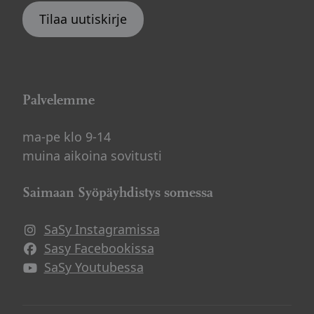
Tilaa uutiskirje
Palvelemme
ma-pe klo 9-14
muina aikoina sovitusti
Saimaan Syöpäyhdistys somessa
SaSy Instagramissa
Avautuu uuteen ikkunaan
Sasy Facebookissa
Avautuu uuteen ikkunaan
SaSy Youtubessa
Avautuu uuteen ikkunaan