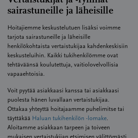
sairastuneille ja läheisille
Hoitajiemme keskustelutuen lisäksi voimme
tarjota sairastuneille ja läheisille
henkilökohtaista vertaistukijaa kahdenkeskisiin
keskusteluihin. Kaikki tukihenkilömme ovat
tehtäväänsä koulutettuja, vaitiolovelvollisia
vapaaehtoisia.
Voit pyytää asiakkaasi kanssa tai asiakkaasi
puolesta hänen luvallaan vertaistukijaa.
Ottakaa yhteyttä hoitajaamme puhelimitse tai
täyttäkää
Haluan tukihenkilön -lomake
.
Aloitamme asiakkaan tarpeen ja toiveen
mukaisen vertaistukijan etsimisen välittömästi.