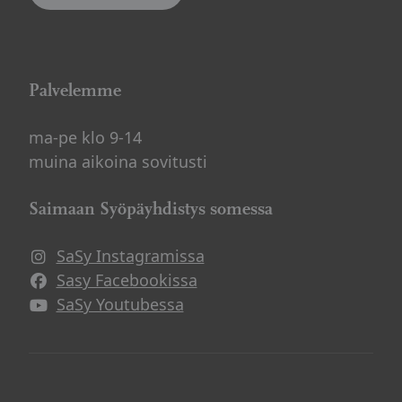
Palvelemme
ma-pe klo 9-14
muina aikoina sovitusti
Saimaan Syöpäyhdistys somessa
SaSy Instagramissa
Avautuu uuteen ikkunaan
Sasy Facebookissa
Avautuu uuteen ikkunaan
SaSy Youtubessa
Avautuu uuteen ikkunaan