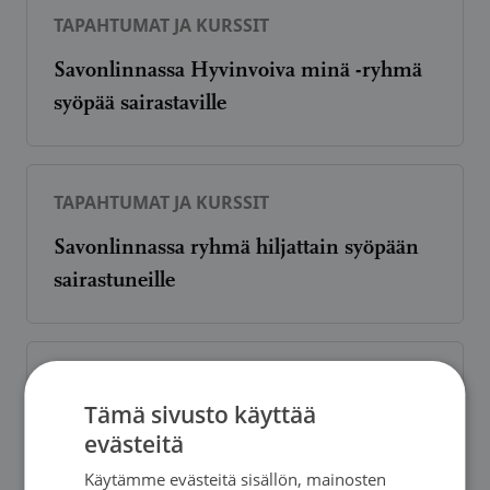
TAPAHTUMAT JA KURSSIT
Savonlinnassa Hyvinvoiva minä -ryhmä
syöpää sairastaville
TAPAHTUMAT JA KURSSIT
Savonlinnassa ryhmä hiljattain syöpään
sairastuneille
TAPAHTUMAT JA KURSSIT
Tämä sivusto käyttää
Avanne- ja vastaavasti leikatuille
evästeitä
vertaistapaamisia Lappeenrannassa
Käytämme evästeitä sisällön, mainosten