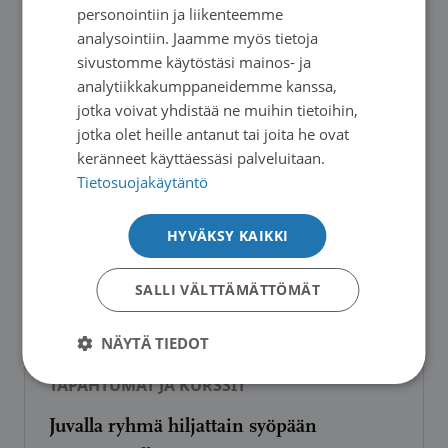
personointiin ja liikenteemme
analysointiin. Jaamme myös tietoja
TAPAHTUMAT JA KURSSIT
sivustomme käytöstäsi mainos- ja
analytiikkakumppaneidemme kanssa,
Terveydenhoitaja Savonlinnan
jotka voivat yhdistää ne muihin tietoihin,
keskussairaalan OLKA-pisteellä tiistaisin
jotka olet heille antanut tai joita he ovat
keränneet käyttäessäsi palveluitaan.
Tietosuojakäytäntö
TAPAHTUMAT JA KURSSIT
HYVÄKSY KAIKKI
Lappeenrannassa teemallisia
SALLI VÄLTTÄMÄTTÖMÄT
vertaishetkiä syöpään sairastuneille
NÄYTÄ TIEDOT
TAPAHTUMAT JA KURSSIT
Juvalla ryhmä hiljattain syöpään