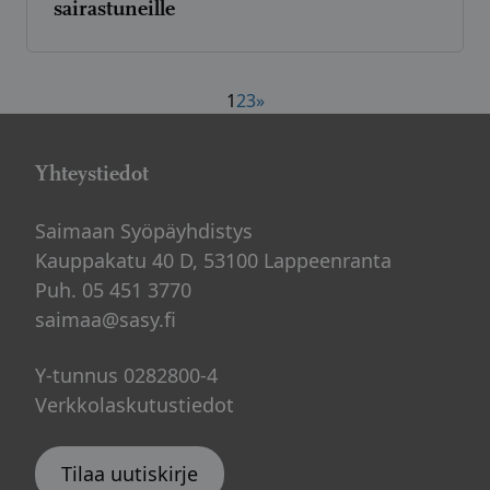
sairastuneille
Artikkelien
1
2
3
»
sivutus
Yhteystiedot
Saimaan Syöpäyhdistys
Kauppakatu 40 D, 53100 Lappeenranta
Puh. 05 451 3770
saimaa@sasy.fi
Y-tunnus 0282800-4
Verkkolaskutustiedot
Tilaa uutiskirje