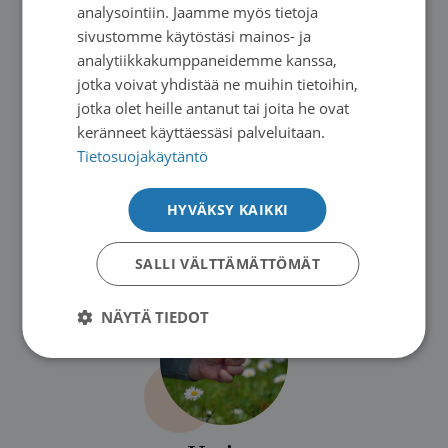
Kun tarvitset tukea
analysointiin. Jaamme myös tietoja
sivustomme käytöstäsi mainos- ja
analytiikkakumppaneidemme kanssa,
jotka voivat yhdistää ne muihin tietoihin,
jotka olet heille antanut tai joita he ovat
keränneet käyttäessäsi palveluitaan.
Tietosuojakäytäntö
HYVÄKSY KAIKKI
Saimaan Syöpäyhdistys
SALLI VÄLTTÄMÄTTÖMÄT
NÄYTÄ TIEDOT