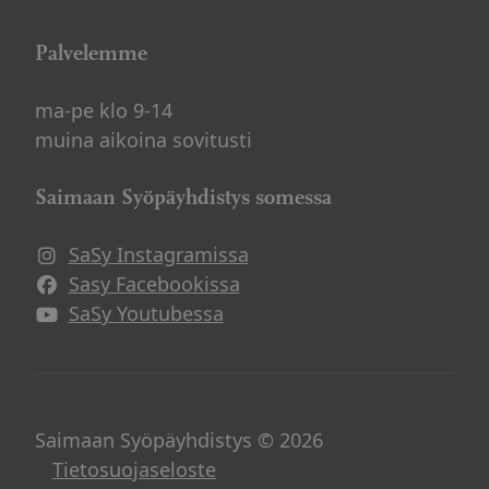
Palvelemme
ma-pe klo 9-14
muina aikoina sovitusti
Saimaan Syöpäyhdistys somessa
SaSy Instagramissa
Avautuu uuteen ikkunaan
Sasy Facebookissa
Avautuu uuteen ikkunaan
SaSy Youtubessa
Avautuu uuteen ikkunaan
Saimaan Syöpäyhdistys © 2026
Tietosuojaseloste