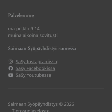
Palvelemme
ma-pe klo 9-14
muina aikoina sovitusti
Saimaan Syöpäyhdistys somessa
SaSy Instagramissa
Avautuu uuteen ikkunaan
Sasy Facebookissa
Avautuu uuteen ikkunaan
SaSy Youtubessa
Avautuu uuteen ikkunaan
Saimaan Syöpäyhdistys © 2026
Tietosuojaseloste