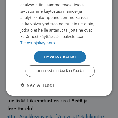
analysointiin. Jaamme myös tietoja
Syöpäjärjestöjen etäliikunta- ja rentoutustunnit
sivustomme käytöstäsi mainos- ja
ovat maksuttomia ja ne on suunniteltu syöpään
analytiikkakumppaneidemme kanssa,
sairastuneille ja heidän läheisilleen. Tarjolla on
jotka voivat yhdistää ne muihin tietoihin,
jotka olet heille antanut tai joita he ovat
mm. rentoutusta, lihaskuntoharjoittelua sekä
keränneet käyttäessäsi palveluitaan.
rytmillistä liikuntaa. Uutena kevätkaudella 2026
Tietosuojakäytäntö
alkoi lapsille oma liikehetki tiistaiaamuisin!
Muita uusia tunteja ovat maanantain Asahi-
HYVÄKSY KAIKKI
tunti, kuntonyrkkeilytunti joka toinen torstai
sekä perjantaiaamuisin lempeä aamuflow ja
SALLI VÄLTTÄMÄTTÖMÄT
Syke & Voima -tunnit.
Syöpäjärjestöjen
NÄYTÄ TIEDOT
Etäliikunta kevät 2026 ohjelma
Lue lisää liikuntatuntien sisällöistä ja
ilmoittaudu!
https://kaikkisyovasta.fi/palvelut/etaliikunta/