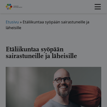
Hyppää
sisältöön
Etusivu
»
Etäliikuntaa syöpään sairastuneille ja
läheisille
Etäliikuntaa syöpään
sairastuneille ja läheisille