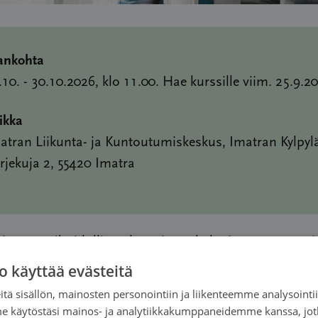
ankohta
.10. - 30.10.2026, klo 11.00. Hae kurssille viim. 25.9.2
ikka
atran Liikunta- ja Kuntoutumiskeskus, Imatran Kylpyl
rjekuja 2, 55420 Imatra
äinen täysihoidollinen kurssi gynekologista syöpää sair
 avio-/avopuolisoilleen. Kurssia ohjaa Saimaan
o käyttää evästeitä
styksen sairaanhoitaja.
tä sisällön, mainosten personointiin ja liikenteemme analysoint
me käytöstäsi mainos- ja analytiikkakumppaneidemme kanssa, jot