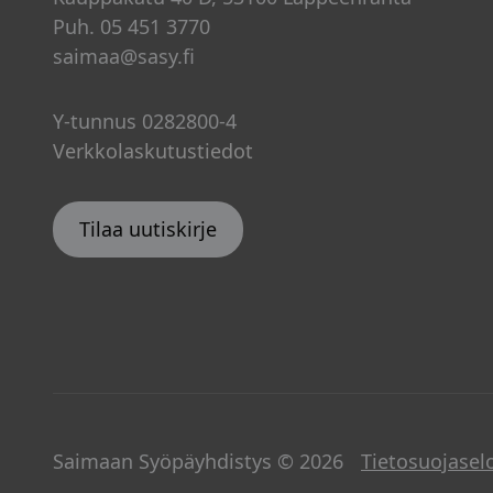
Puh. 05 451 3770
saimaa@sasy.fi
Y-tunnus 0282800-4
Verkkolaskutustiedot
Tilaa uutiskirje
Saimaan Syöpäyhdistys © 2026
Tietosuojasel