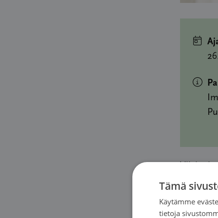
Aj
26
Pa
Im
Pu
Viisipäiv
ja heidän
Tämä sivust
Syöpäyhdi
Käytämme evästei
tietoja sivustom