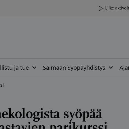
Liike aktivoi
listu ja tue
Saimaan Syöpäyhdistys
Aja
si
ekologista syöpää
rastavien parikurssi