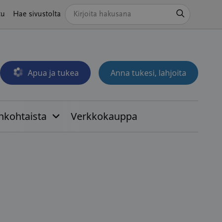
Hae
tu
Hae sivustolta
Apua ja tukea
Anna tukesi, lahjoita
Avautuu uudessa ikkunassa
nkohtaista
Verkkokauppa