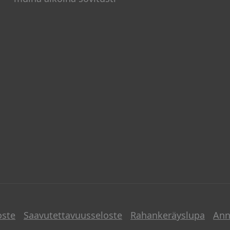
oste
Saavutettavuusseloste
Rahankeräyslupa
Ann