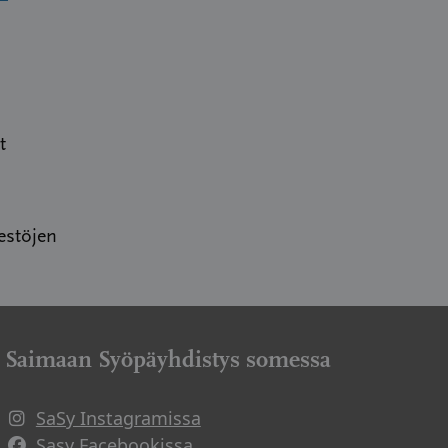
t
estöjen
Saimaan Syöpäyhdistys somessa
SaSy Instagramissa
Avautuu uuteen ikkunaan
Sasy Facebookissa