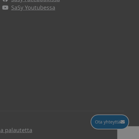
Avautuu uuteen ikkunaan
SaSy Youtubessa
Avautuu uuteen ikkunaan
Ota yhteyttä
Ota yhteyttä
a palautetta