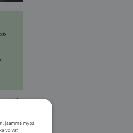
026
ä,
astaville
iin. Jaamme myös
ka voivat