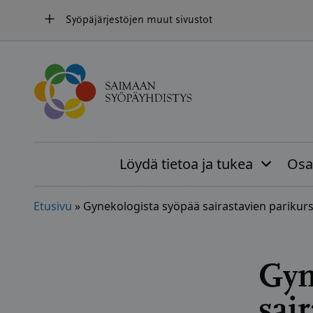
Hyppää
Syöpäjärjestöjen muut sivustot
sisältöön
Löydä tietoa ja tukea
Osal
Etusivu
»
Gynekologista syöpää sairastavien parikurs
Gyn
sai