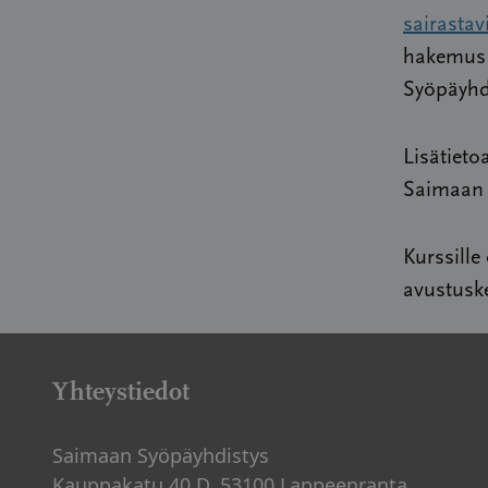
sairastav
hakemu
Syöpäyhdi
Lisätieto
Saimaan 
Kurssille
avustusk
Yhteystiedot
Saimaan Syöpäyhdistys
Kauppakatu 40 D, 53100 Lappeenranta