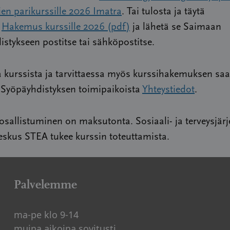
ien parikurssille 2026 Imatra
. Tai tulosta ja täytä
s
Hakemus kurssille 2026 (pdf)
ja lähetä se Saimaan
stykseen postitse tai sähköpostitse.
a kurssista ja tarvittaessa myös kurssihakemuksen saa
Syöpäyhdistyksen toimipaikoista
Yhteystiedot
.
 osallistuminen on maksutonta. Sosiaali- ja terveysjärj
eskus STEA tukee kurssin toteuttamista.
Palvelemme
ma-pe klo 9-14
muina aikoina sovitusti