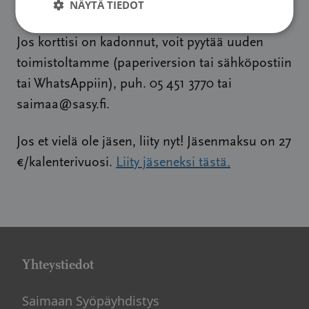
NÄYTÄ TIEDOT
Yhdistyksen jäsenyys osoitetaan jäsenkortilla.
Jos korttisi on kadonnut, voit pyytää uuden
toimistoltamme (paperiversion tai sähköpostiin
tai WhatsAppiin), puh. 05 451 3770 tai
saimaa@sasy.fi.
Jos et vielä ole jäsen, liity nyt! Jäsenmaksu on 27
€/kalenterivuosi.
Liity jäseneksi tästä.
Yhteystiedot
Saimaan Syöpäyhdistys