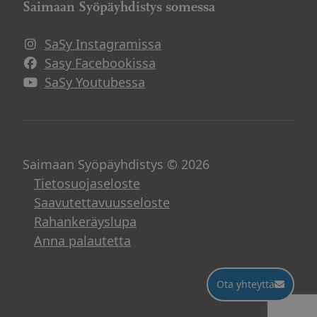
Saimaan Syöpäyhdistys somessa
SaSy Instagramissa
Avautuu uuteen ikkunaan
Sasy Facebookissa
Avautuu uuteen ikkunaan
SaSy Youtubessa
Avautuu uuteen ikkunaan
Saimaan Syöpäyhdistys © 2026
Tietosuojaseloste
Saavutettavuusseloste
Rahankeräyslupa
Anna palautetta
Ota yhteyttä
Ota yhteyttä