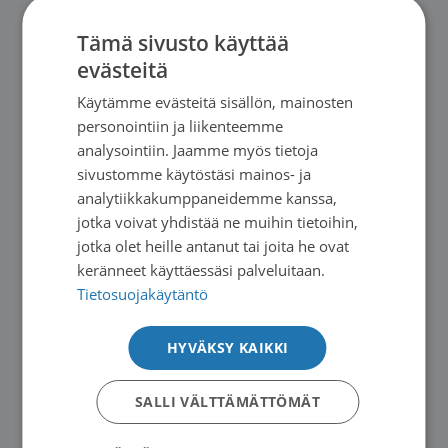
tiistaisin klo 13-14. Vaihdellen tuolijumppaa ja
Tämä sivusto käyttää
lihaskuntoharjoittelua. Saimaan
evästeitä
Syöpäyhdistyksen jäsenille tarkoitetun
Käytämme evästeitä sisällön, mainosten
liikuntaryhmän järjestää Imatran seudun
personointiin ja liikenteemme
paikallisosasto. Osallistuminen on maksutonta
analysointiin. Jaamme myös tietoja
(jäsenetuus).
sivustomme käytöstäsi mainos- ja
analytiikkakumppaneidemme kanssa,
Ilmoittautuminen paikan päällä. Mukaan voi
jotka voivat yhdistää ne muihin tietoihin,
jotka olet heille antanut tai joita he ovat
tulla myös kesken kauden! Lisätietoa
keränneet käyttäessäsi palveluitaan.
liikuntaryhmästä voit kysyä Saimaan
Tietosuojakäytäntö
Syöpäyhdistyksen toimistosta puh. 05 451 3770.
HYVÄKSY KAIKKI
Tietoa Saimaan Syöpäyhdistyksen
paikallistoiminnasta voit lukea täältä
SALLI VÄLTTÄMÄTTÖMÄT
>
Paikallistoiminta