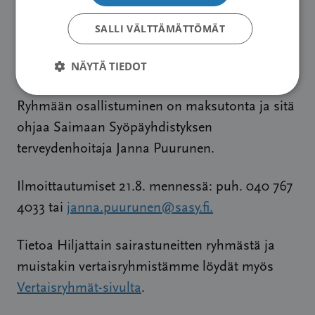
eteenpäin: suunnataan katsetta tulevaan.
Saadaan tietoa kuntoutumista tukevista
SALLI VÄLTTÄMÄTTÖMÄT
palveluista sekä tunnistetaan omassa
NÄYTÄ TIEDOT
arjessa selviytymistä tukevia asioita.
Ryhmään osallistuminen on maksutonta ja sitä
ohjaa Saimaan Syöpäyhdistyksen
terveydenhoitaja Janna Puurunen.
Ilmoittautumiset 21.8. mennessä: puh. 040 767
4033 tai
janna.puurunen@sasy.fi.
Tietoa Hiljattain sairastuneitten ryhmästä ja
muistakin vertaisryhmistämme löydät myös
Vertaisryhmät-sivulta
.