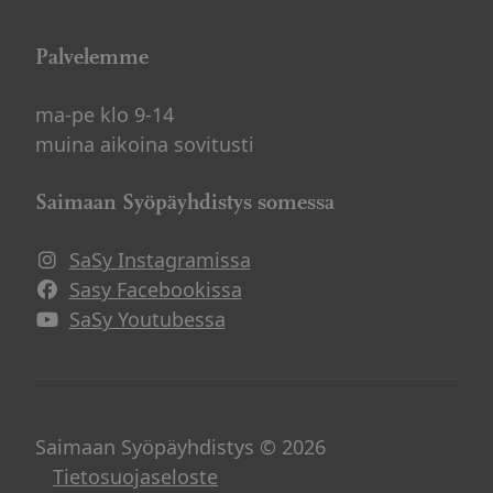
Palvelemme
ma-pe klo 9-14
muina aikoina sovitusti
Saimaan Syöpäyhdistys somessa
SaSy Instagramissa
Avautuu uuteen ikkunaan
Sasy Facebookissa
Avautuu uuteen ikkunaan
SaSy Youtubessa
Avautuu uuteen ikkunaan
Saimaan Syöpäyhdistys © 2026
Tietosuojaseloste