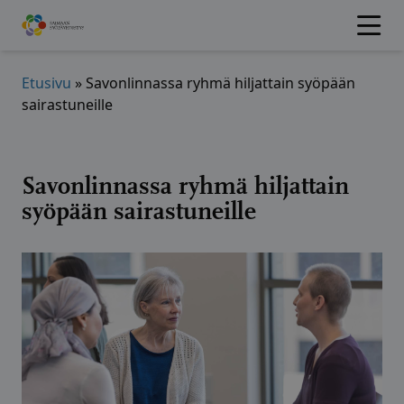
Hyppää
sisältöön
Etusivu
»
Savonlinnassa ryhmä hiljattain syöpään
sairastuneille
Savonlinnassa ryhmä hiljattain
syöpään sairastuneille