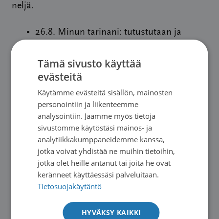
neljä.
26.8. Minun tarinani: tutustutaan ja
jokaisella on mahdollisuus kertoa omasta
syöpäpolustaan.
Tämä sivusto käyttää
evästeitä
2.9. Kriisin vaiheet: perehdytään kriisin
vaiheisiin. Pohditaan omia tapoja ja uusia
Käytämme evästeitä sisällön, mainosten
personointiin ja liikenteemme
keinoja tunnistaa ja käsitellä tunteita
analysointiin. Jaamme myös tietoja
kriisin keskellä.
sivustomme käytöstäsi mainos- ja
9.9. Syöpähoidot ja sivuvaikutukset:
analytiikkakumppaneidemme kanssa,
ryhmää ohjaava hoitaja kertoo
jotka voivat yhdistää ne muihin tietoihin,
jotka olet heille antanut tai joita he ovat
syöpähoidosta ja niiden tyypillisimmistä
keränneet käyttäessäsi palveluitaan.
sivuvaikutuksista. Saadaan vinkkejä
Tietosuojakäytäntö
sivuvaikutusten kanssa pärjäämiseen.
16.9. Kuntoutuminen ja elämässä
HYVÄKSY KAIKKI