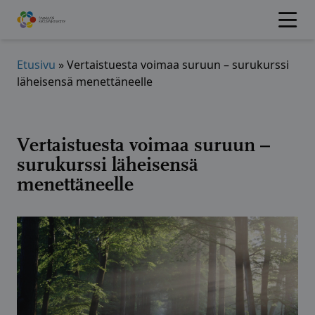
Hyppää
sisältöön
Etusivu
»
Vertaistuesta voimaa suruun – surukurssi
läheisensä menettäneelle
Vertaistuesta voimaa suruun –
surukurssi läheisensä
menettäneelle