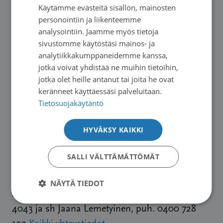
kymmenen (10) osallistujaa. Kurssi on
Käytämme evästeitä sisällön, mainosten
tarkoitettu aikuisille, läheisen kuolemasta tulee
personointiin ja liikenteemme
analysointiin. Jaamme myös tietoja
olla kurssin alkaessa vähintään 3 kuukautta.
sivustomme käytöstäsi mainos- ja
Hakemukset käsitellään hakuajan päätyttyä ja
analytiikkakumppaneidemme kanssa,
kaikille hakijoille ilmoitetaan, onko tullut
jotka voivat yhdistää ne muihin tietoihin,
Hakuaika kurssille päättyy
valituksi kurssille.
jotka olet heille antanut tai joita he ovat
31.7.2026.
keränneet käyttäessäsi palveluitaan.
Tietosuojakäytäntö
Hae kurssille sähköisellä lomakkeella
Hakemus
HYVÄKSY KAIKKI
Vertaistuesta voimaa suruun -kurssille Imatra
2026
. Paperisen hakulomakkeen saat
SALLI VÄLTTÄMÄTTÖMÄT
tarvittaessa Saimaan Syöpäyhdistyksen
sairaanhoitajilta, joilta saa myös lisätietoa
NÄYTÄ TIEDOT
kurssista: sh Jaana Jormakka, puh. 040 767
4043 ja sh Jaana Lemetyinen, puh. 0400 728