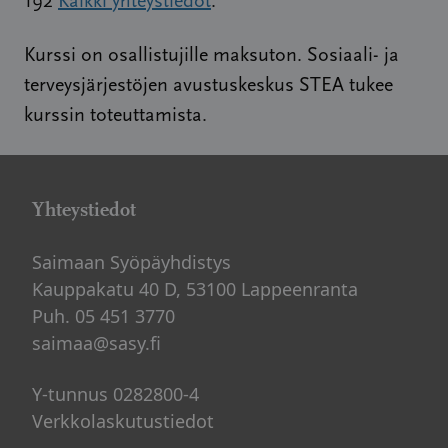
192
Kaikki yhteystiedot
.
Kurssi on osallistujille maksuton. Sosiaali- ja
terveysjärjestöjen avustuskeskus STEA tukee
kurssin toteuttamista.
Yhteystiedot
Saimaan Syöpäyhdistys
Kauppakatu 40 D, 53100 Lappeenranta
Puh. 05 451 3770
saimaa@sasy.fi
Y-tunnus 0282800-4
Verkkolaskutustiedot