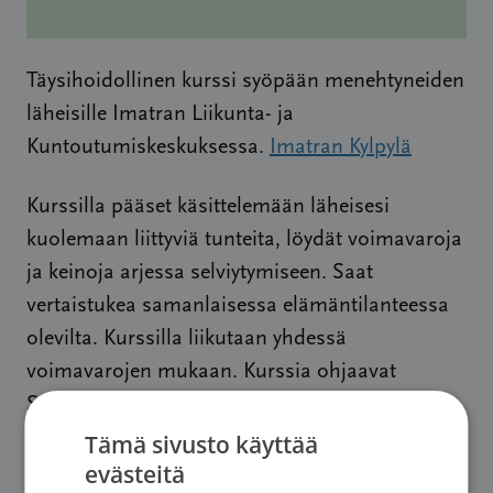
Täysihoidollinen kurssi syöpään menehtyneiden
läheisille Imatran Liikunta- ja
Kuntoutumiskeskuksessa.
Imatran Kylpylä
Kurssilla pääset käsittelemään läheisesi
kuolemaan liittyviä tunteita, löydät voimavaroja
ja keinoja arjessa selviytymiseen. Saat
vertaistukea samanlaisessa elämäntilanteessa
olevilta. Kurssilla liikutaan yhdessä
voimavarojen mukaan. Kurssia ohjaavat
Saimaan Syöpäyhdistyksen sairaanhoitajat.
Tämä sivusto käyttää
Kurssille valitaan hakemusten perusteella
evästeitä