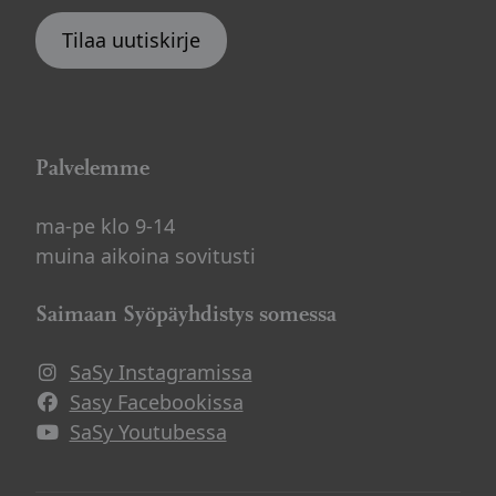
Tilaa uutiskirje
Palvelemme
ma-pe klo 9-14
muina aikoina sovitusti
Saimaan Syöpäyhdistys somessa
SaSy Instagramissa
Avautuu uuteen ikkunaan
Sasy Facebookissa
Avautuu uuteen ikkunaan
SaSy Youtubessa
Avautuu uuteen ikkunaan