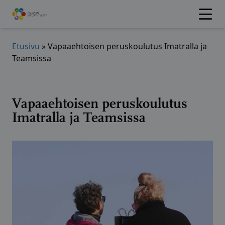
Hyppää
sisältöön
Etusivu
»
Vapaaehtoisen peruskoulutus Imatralla ja
Teamsissa
Vapaaehtoisen peruskoulutus
Imatralla ja Teamsissa