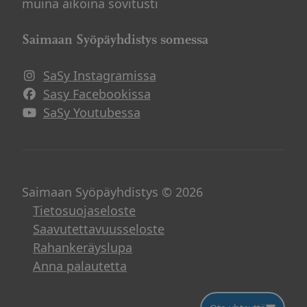
muina aikoina sovitusti
Saimaan Syöpäyhdistys somessa
SaSy Instagramissa
Avautuu uuteen ikkunaan
Sasy Facebookissa
Avautuu uuteen ikkunaan
SaSy Youtubessa
Avautuu uuteen ikkunaan
Saimaan Syöpäyhdistys © 2026
Tietosuojaseloste
Saavutettavuusseloste
Rahankeräyslupa
Anna palautetta