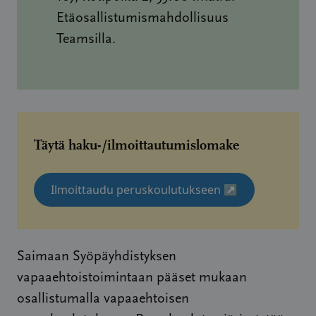
Etäosallistumismahdollisuus
Teamsilla.
Täytä haku-/ilmoittautumislomake
Ilmoittaudu peruskoulutukseen
↗
Saimaan Syöpäyhdistyksen
vapaaehtoistoimintaan pääset mukaan
osallistumalla vapaaehtoisen