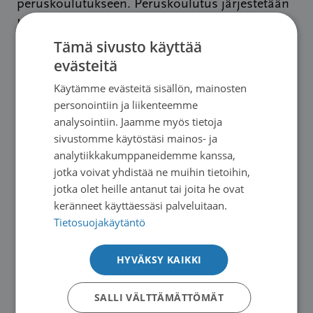
peruskoulutukseen. Peruskoulutus järjestetään
Imatran urheilutalolla kokoushuoneessa 107.
Tämä sivusto käyttää
Koulutukseen voi osallistua myös etänä
evästeitä
Teamsin välityksellä.
Käytämme evästeitä sisällön, mainosten
Peruskoulutuksen kesto on noin kaksi tuntia, ja
personointiin ja liikenteemme
analysointiin. Jaamme myös tietoja
se sisältää tietoa yhdistyksestämme,
sivustomme käytöstäsi mainos- ja
vapaaehtoisena toimimisesta ja tarjolla olevista
analytiikkakumppaneidemme kanssa,
vapaaehtoistehtävistä. Koulutukseen
jotka voivat yhdistää ne muihin tietoihin,
osallistuminen ei sido mukaan toimintaan. Voit
jotka olet heille antanut tai joita he ovat
keränneet käyttäessäsi palveluitaan.
myös tiedustella mahdollisuutta yksilölliseen
Tietosuojakäytäntö
perehdytykseen, perehdytämme uusia
vapaaehtoisia tarvittaessa ympäri vuoden.
HYVÄKSY KAIKKI
Peruskoulutuksen jälkeen saattohoidon
SALLI VÄLTTÄMÄTTÖMÄT
tukihenkilöt ja vertaistukijat voivat osallistua