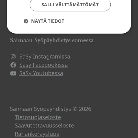
SALLI VÄLTTÄMÄTTÖMÄT
ma-pe klo 9-14
NÄYTÄ TIEDOT
muina aikoina sovitusti
Saimaan Syöpäyhdistys somessa
SaSy Instagramissa
Avautuu uuteen ikkunaan
Sasy Facebookissa
Avautuu uuteen ikkunaan
SaSy Youtubessa
Avautuu uuteen ikkunaan
Saimaan Syöpäyhdistys © 2026
Tietosuojaseloste
Saavutettavuusseloste
Rahankeräyslupa