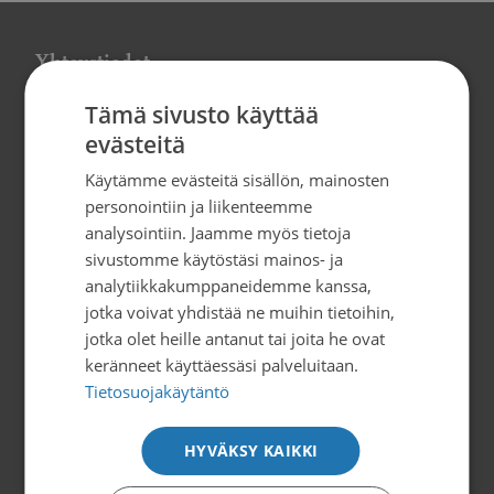
Yhteystiedot
Tämä sivusto käyttää
Saimaan Syöpäyhdistys
evästeitä
Kauppakatu 40 D, 53100 Lappeenranta
Puh. 05 451 3770
Käytämme evästeitä sisällön, mainosten
personointiin ja liikenteemme
saimaa@sasy.fi
analysointiin. Jaamme myös tietoja
sivustomme käytöstäsi mainos- ja
Y-tunnus 0282800-4
analytiikkakumppaneidemme kanssa,
Verkkolaskutustiedot
jotka voivat yhdistää ne muihin tietoihin,
jotka olet heille antanut tai joita he ovat
Tilaa uutiskirje
keränneet käyttäessäsi palveluitaan.
Tietosuojakäytäntö
HYVÄKSY KAIKKI
Palvelemme