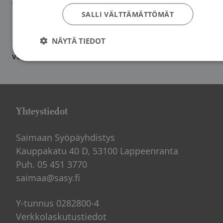
Syöpäyhdistyksen verkkokauppaan
SALLI VÄLTTÄMÄTTÖMÄT
Näyttelyllä juhlistetaan Saimaan Syöpäyhdistys
NÄYTÄ TIEDOT
ry:n 70-vuotis- ja Roosa nauhan 20-
vuotistaivalta.
Yhteystiedot
Saimaan Syöpäyhdistys
Kauppakatu 40 D, 53100 Lappeenranta
Puh. 05 451 3770
saimaa@sasy.fi
Y-tunnus 0282800-4
Verkkolaskutustiedot