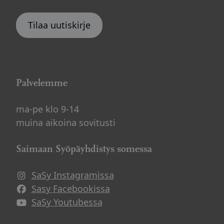
Tilaa uutiskirje
Palvelemme
ma-pe klo 9-14
muina aikoina sovitusti
Saimaan Syöpäyhdistys somessa
SaSy Instagramissa
Avautuu uuteen ikkunaan
Sasy Facebookissa
Avautuu uuteen ikkunaan
SaSy Youtubessa
Avautuu uuteen ikkunaan