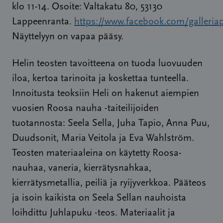
klo 11-14. Osoite: Valtakatu 80, 53130
Lappeenranta.
https://www.facebook.com/galleriap
Näyttelyyn on vapaa pääsy.
Helin teosten tavoitteena on tuoda luovuuden
iloa, kertoa tarinoita ja koskettaa tunteella.
Innoitusta teoksiin Heli on hakenut aiempien
vuosien Roosa nauha -taiteilijoiden
tuotannosta: Seela Sella, Juha Tapio, Anna Puu,
Duudsonit, Maria Veitola ja Eva Wahlström.
Teosten materiaaleina on käytetty Roosa-
nauhaa, vaneria, kierrätysnahkaa,
kierrätysmetallia, peiliä ja ryijyverkkoa. Pääteos
ja isoin kaikista on Seela Sellan nauhoista
loihdittu Juhlapuku -teos. Materiaalit ja