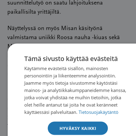
suunnittelutyö on saatu lahjoituksena
paikallisilta yrittäjiltä.
Näyttelyssä on myös Misan käsityönä
valmistama uniikki Roosa nauha -kiuas sekä
Meimi Designin suunnittelemia Roosa nauha -
korvakoruja, jotka on tehty ekologisesti
Tämä sivusto käyttää evästeitä
aiempien vuosien myymättömistä Roosa
Käytämme evästeitä sisällön, mainosten
nauhoista.
personointiin ja liikenteemme analysointiin.
Jaamme myös tietoja sivustomme käytöstäsi
mainos- ja analytiikkakumppaneidemme kanssa,
Kaikki teokset ja tuotteet ovat myytävänä ja
jotka voivat yhdistää ne muihin tietoihin, jotka
saaduilla varoilla tuetaan työtä syöpään
olet heille antanut tai joita he ovat keränneet
sairastuneiden hyväksi. Varat menevät Saimaan
käyttäessäsi palveluitaan.
Tietosuojakäytäntö
Syöpäyhdistyksen toiminnan tukemiseen.
Teokset tulevat myyntiin myös
Saimaan
HYVÄKSY KAIKKI