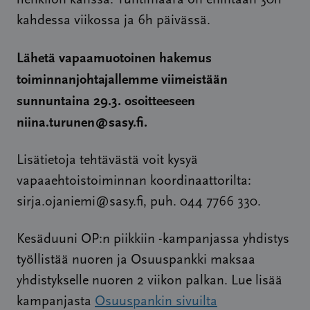
henkilön kanssa. Tuntimäärä on enintään 30h
kahdessa viikossa ja 6h päivässä.
Lähetä vapaamuotoinen hakemus
toiminnanjohtajallemme viimeistään
sunnuntaina 29.3. osoitteeseen
niina.turunen@sasy.fi.
Lisätietoja tehtävästä voit kysyä
vapaaehtoistoiminnan koordinaattorilta:
sirja.ojaniemi@sasy.fi, puh. 044 7766 330.
Kesäduuni OP:n piikkiin -kampanjassa yhdistys
työllistää nuoren ja Osuuspankki maksaa
yhdistykselle nuoren 2 viikon palkan. Lue lisää
kampanjasta
Osuuspankin sivuilta