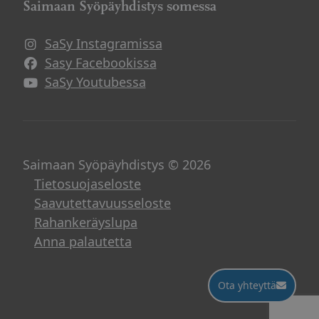
Saimaan Syöpäyhdistys somessa
SaSy Instagramissa
Avautuu uuteen ikkunaan
Sasy Facebookissa
Avautuu uuteen ikkunaan
SaSy Youtubessa
Avautuu uuteen ikkunaan
Saimaan Syöpäyhdistys © 2026
Tietosuojaseloste
Saavutettavuusseloste
Rahankeräyslupa
Anna palautetta
Ota yhteyttä
Ota yhteyttä