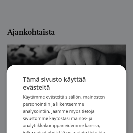
Ajankohtaista
Tämä sivusto käyttää
evästeitä
Käytämme evästeitä sisällön, mainosten
personointiin ja liikenteemme
analysointiin. Jaamme myös tietoja
sivustomme käytöstäsi mainos- ja
Verkkouutiset
|
30/07/2026
analytiikkakumppaneidemme kanssa,
Etsimme uusia vapaaehtoisia saattohoidon
jotka voivat yhdistää ne muihin tietoihin,