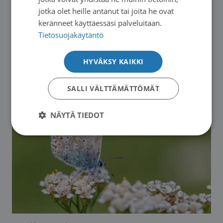
jotka olet heille antanut tai joita he ovat
tukihenkilöiksi Imatran ja Luumäen seuduille
keränneet käyttäessäsi palveluitaan.
Tietosuojakäytäntö
Koulutamme uusia saattohoidon tukihenkilöitä
syyskuussa 2026.
HYVÄKSY KAIKKI
→
SALLI VÄLTTÄMÄTTÖMÄT
NÄYTÄ TIEDOT