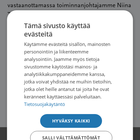
vastaanottamassa toiminnanjohtajamme Niina
Turunen ja sairaanhoitajamme Jaana
Lemetyinen. Kiitämme lämpimästi EeKoota!
Tämä sivusto käyttää
evästeitä
Lahjoitussummalla 2500 € pystymme
Käytämme evästeitä sisällön, mainosten
tarjoamaan tukea ja toivoa monille
personointiin ja liikenteemme
analysointiin. Jaamme myös tietoja
sairastuneille ja heidän läheisilleen kriisin
sivustomme käytöstäsi mainos- ja
hetkellä – syöpädiagnoosia odotellessa tai
analytiikkakumppaneidemme kanssa,
varmistuessa sekä sairauden ja rankkojen
jotka voivat yhdistää ne muihin tietoihin,
hoitojen aikana.
jotka olet heille antanut tai joita he ovat
keränneet käyttäessäsi palveluitaan.
Tietosuojakäytäntö
Lue EeKoon lahjoitustiedote tästä
HYVÄKSY KAIKKI
SALLI VÄLTTÄMÄTTÖMÄT