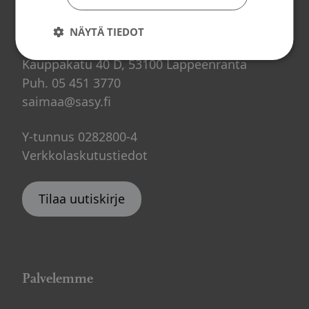
Yhteystiedot
NÄYTÄ TIEDOT
Saimaan Syöpäyhdistys
Kauppakatu 40 D, 53100 Lappeenranta
Puh. 05 451 3770
saimaa@sasy.fi
Y-tunnus 0282800-4
Verkkolaskutustiedot
Tilaa uutiskirje
Palvelemme