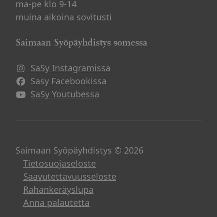
ma-pe klo 9-14
muina aikoina sovitusti
Saimaan Syöpäyhdistys somessa
SaSy Instagramissa
Avautuu uuteen ikkunaan
Sasy Facebookissa
Avautuu uuteen ikkunaan
SaSy Youtubessa
Avautuu uuteen ikkunaan
Saimaan Syöpäyhdistys © 2026
Tietosuojaseloste
Saavutettavuusseloste
Rahankeräyslupa
Anna palautetta