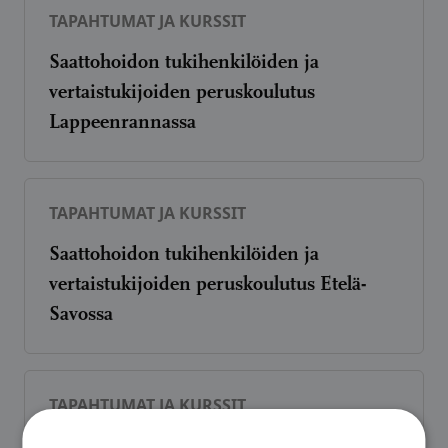
TAPAHTUMAT JA KURSSIT
Saattohoidon tukihenkilöiden ja
vertaistukijoiden peruskoulutus
Lappeenrannassa
TAPAHTUMAT JA KURSSIT
Saattohoidon tukihenkilöiden ja
vertaistukijoiden peruskoulutus Etelä-
Savossa
TAPAHTUMAT JA KURSSIT
Vapaaehtoisen peruskoulutus Imatralla ja