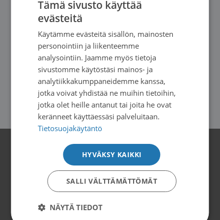
Tämä sivusto käyttää
Teamsissa
evästeitä
Käytämme evästeitä sisällön, mainosten
personointiin ja liikenteemme
analysointiin. Jaamme myös tietoja
TAPAHTUMAT JA KURSSIT
sivustomme käytöstäsi mainos- ja
Vapaaehtoisen peruskoulutus Etelä-
analytiikkakumppaneidemme kanssa,
Savossa
jotka voivat yhdistää ne muihin tietoihin,
jotka olet heille antanut tai joita he ovat
keränneet käyttäessäsi palveluitaan.
Tietosuojakäytäntö
HYVÄKSY KAIKKI
Yhteystiedot
Saimaan Syöpäyhdistys
SALLI VÄLTTÄMÄTTÖMÄT
Kauppakatu 40 D, 53100 Lappeenranta
Puh. 05 451 3770
NÄYTÄ TIEDOT