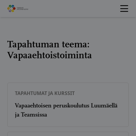
Hyppää
sisältöön
Tapahtuman teema:
Vapaaehtoistoiminta
TAPAHTUMAT JA KURSSIT
Vapaaehtoisen peruskoulutus Luumäellä
ja Teamsissa