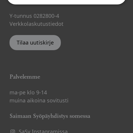
saimaa@sasy.fi
Y-tunnus 0282800-4
Verkkolaskutustiedot
Tilaa uutiskirje
Palvelemme
ma-pe klo 9-14
muina aikoina sovitusti
Saimaan Syöpäyhdistys somessa
SaSy Instagramissa