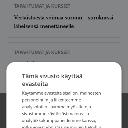
TAPAHTUMAT JA KURSSIT
Vertaistuesta voimaa suruun – surukurssi
läheisensä menettäneelle
TAPAHTUMAT JA KURSSIT
Gynekologista syöpää sairastavien
parikurssi
Tämä sivusto käyttää
evästeitä
Käytämme evästeitä sisällön, mainosten
personointiin ja liikenteemme
analysointiin. Jaamme myös tietoja
Yhteystiedot
sivustomme käytöstäsi mainos- ja
analytiikkakumppaneidemme kanssa,
Saimaan Syöpäyhdistys
jotka voivat yhdistää ne muihin tietoihin,