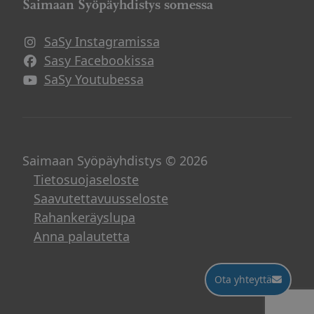
Saimaan Syöpäyhdistys somessa
SaSy Instagramissa
Avautuu uuteen ikkunaan
Sasy Facebookissa
Avautuu uuteen ikkunaan
SaSy Youtubessa
Avautuu uuteen ikkunaan
Saimaan Syöpäyhdistys © 2026
Tietosuojaseloste
Saavutettavuusseloste
Rahankeräyslupa
Anna palautetta
Ota yhteyttä
Ota yhteyttä