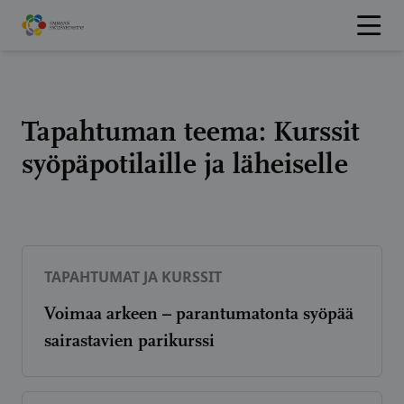
Hyppää
sisältöön
Tapahtuman teema:
Kurssit
syöpäpotilaille ja läheiselle
TAPAHTUMAT JA KURSSIT
Voimaa arkeen – parantumatonta syöpää
sairastavien parikurssi